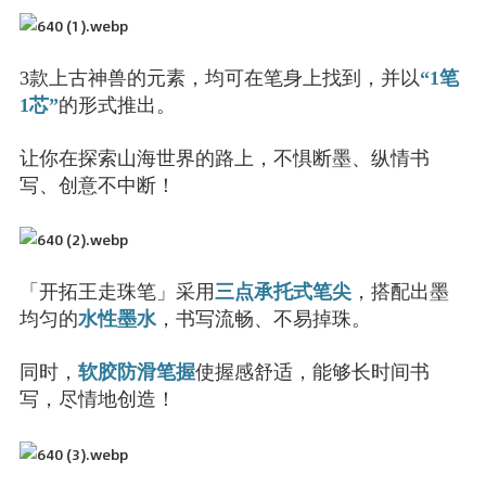
3款上古神兽的元素，均可在笔身上找到，并以
“1笔
1芯”
的形式推出。
让你在探索山海世界的路上，不惧断墨、纵情书
写、创意不中断！
「开拓王走珠笔」采用
三点承托式笔尖
，搭配出墨
均匀的
水性墨水
，书写流畅、不易掉珠。
同时，
软胶防滑笔握
使握感舒适，能够长时间书
写，尽情地创造！