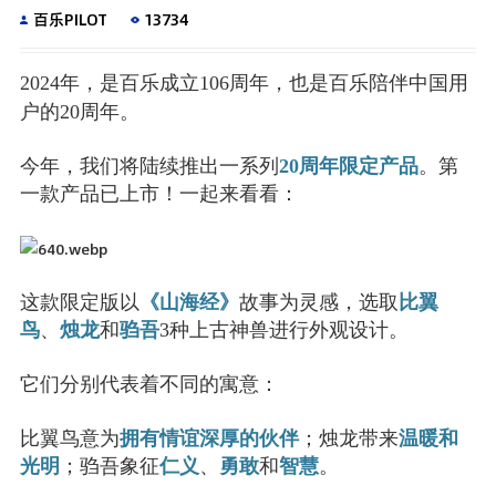
百乐PILOT
13734
2024年，是百乐成立106周年，也是百乐陪伴中国用
户的20周年。
今年，我们将陆续推出一系列
20周年限定产品
。第
一款产品已上市！一起来看看：
这款限定版以
《山海经》
故事为灵感，选取
比翼
鸟
、
烛龙
和
驺吾
3种上古神兽进行外观设计。
它们分别代表着不同的寓意：
比翼鸟意为
拥有情谊深厚的伙伴
；烛龙带来
温暖和
光明
；驺吾象征
仁义
、
勇敢
和
智慧
。