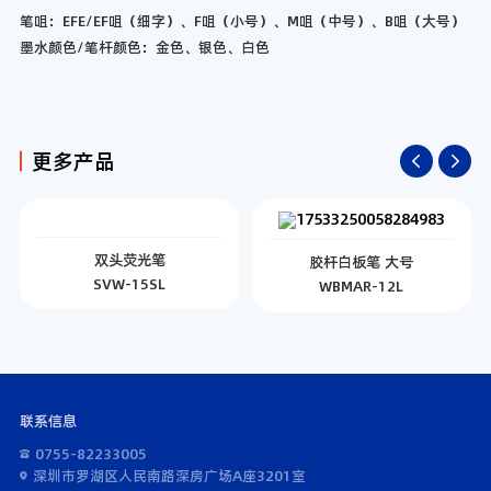
笔咀：EFE/EF咀（细字）、F咀（小号）、M咀（中号）、B咀（大号）
墨水颜色/笔杆颜色：金色、银色、白色
更多产品
双头荧光笔
胶杆白板笔 大号
SVW-15SL
WBMAR-12L
联系信息
0755-82233005
深圳市罗湖区人民南路深房广场A座3201室