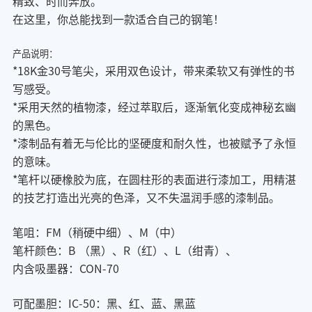
精致、时而奔放。
在这里，你总能找到一款适合自己的钢笔！
产品说明：
*18K金30号笔尖，采用双色设计，带来柔软又有弹性的书
写感受。
*采用天然的植物漆，经过萃取后，逐渐氧化变成神秘玄幽
的黑色。
*漆制品有着无与伦比的坚硬度和耐久性，也被赋予了永恒
的意味。
*笔杆以硬橡胶为底，在圆柱形的表面进行漆加工，用精湛
的技艺打造出光亮的色泽，又不失温润手感的漆制品。
笔咀：FM（稍硬中细）、M（中）
笔杆颜色：B （黑）、R（
红
）、
L（绀青）、
内含吸墨器：CON-70
可配墨胆：IC-50：黑、红、蓝、黑蓝