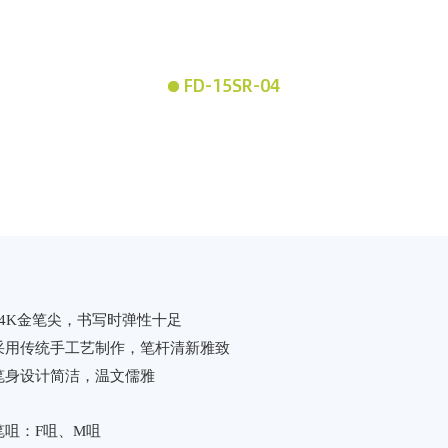
FD-15SR-04
14K金笔尖，书写时弹性十足
采用传统手工艺制作，笔杆清新雅致
笔身设计简洁，温文儒雅
笔咀：F咀、M咀